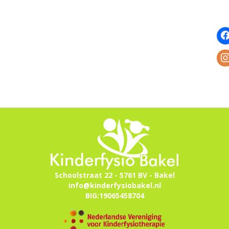
Schoolstraat 22 - 5761 BV - Bakel
info@kinderfysiobakel.nl
BIG:19065458704