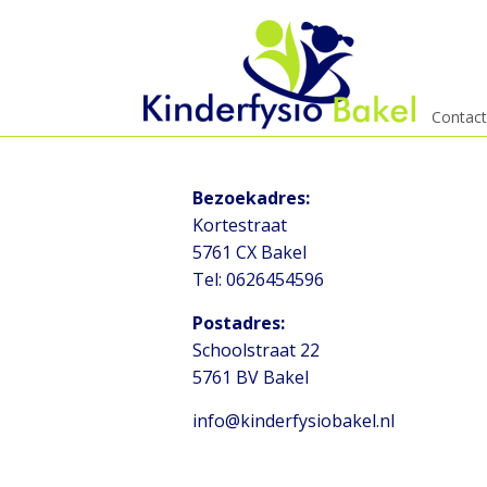
Menu
Skip
Contac
to
content
Bezoekadres:
Kortestraat
5761 CX Bakel
Tel: 0626454596
Postadres:
Schoolstraat 22
5761 BV Bakel
info@kinderfysiobakel.nl