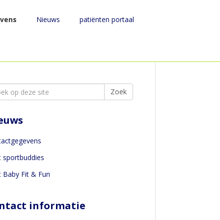
vens
Nieuws
patiënten portaal
rch
Zoek
euws
tactgegevens
t sportbuddies
t Baby Fit & Fun
ntact informatie