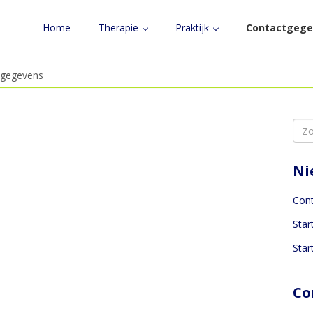
Home
Therapie
Praktijk
Contactgege
tgegevens
Sea
for:
Ni
Con
Star
Star
Co