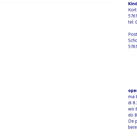
Kin
Kort
5761
tel:
Post
Scho
5761
ope
ma 8
di 8
wo 8
do 8
De p
bere