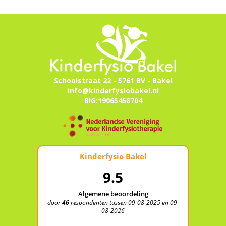
Schoolstraat 22 - 5761 BV - Bakel
info@kinderfysiobakel.nl
BIG:19065458704