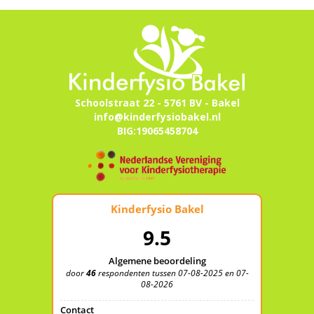
Schoolstraat 22 - 5761 BV - Bakel
info@kinderfysiobakel.nl
BIG:19065458704