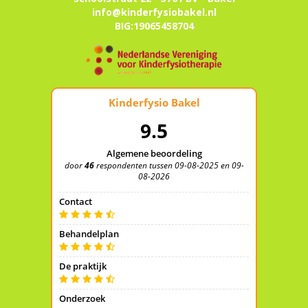
info@kinderfysiobakel.nl
BIG:19065458704