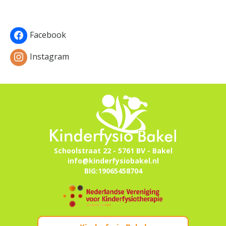
Facebook
Instagram
Schoolstraat 22 - 5761 BV - Bakel
info@kinderfysiobakel.nl
BIG:19065458704