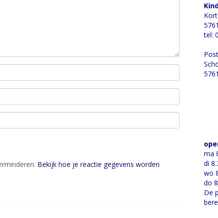
Kin
Kort
5761
tel:
Post
Scho
5761
ope
ma 8
di 8
verminderen.
Bekijk hoe je reactie gegevens worden
wo 8
do 8
De p
bere