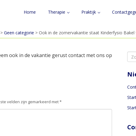
Home
Therapie
Praktijk
Contactgeg
>
Geen categorie
> Ook in de zomervakantie staat Kinderfysio Bakel vo
Sea
eem ook in de vakantie gerust contact met ons op
for:
Ni
Con
Star
iste velden zijn gemarkeerd met
*
Star
Co