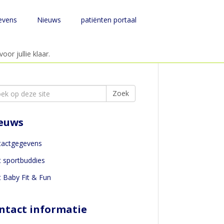
evens
Nieuws
patiënten portaal
or jullie klaar.
rch
Zoek
euws
tactgegevens
t sportbuddies
t Baby Fit & Fun
ntact informatie