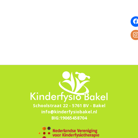
Schoolstraat 22 - 5761 BV - Bakel
info@kinderfysiobakel.nl
BIG:19065458704