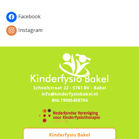
Facebook
Instagram
Schoolstraat 22 - 5761 BV - Bakel
info@kinderfysiobakel.nl
BIG:19065458704